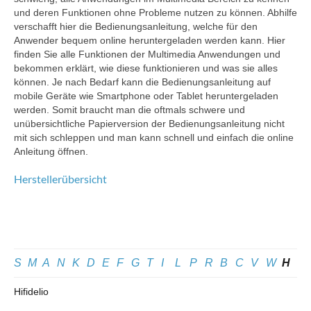
und deren Funktionen ohne Probleme nutzen zu können. Abhilfe
verschafft hier die Bedienungsanleitung, welche für den
Anwender bequem online heruntergeladen werden kann. Hier
finden Sie alle Funktionen der Multimedia Anwendungen und
bekommen erklärt, wie diese funktionieren und was sie alles
können. Je nach Bedarf kann die Bedienungsanleitung auf
mobile Geräte wie Smartphone oder Tablet heruntergeladen
werden. Somit braucht man die oftmals schwere und
unübersichtliche Papierversion der Bedienungsanleitung nicht
mit sich schleppen und man kann schnell und einfach die online
Anleitung öffnen.
Herstellerübersicht
S
M
A
N
K
D
E
F
G
T
I
L
P
R
B
C
V
W
H
Hifidelio