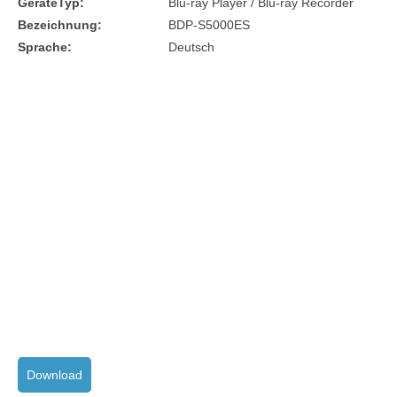
GeräteTyp:
Blu-ray Player / Blu-ray Recorder
Bezeichnung:
BDP-S5000ES
Sprache:
Deutsch
Download