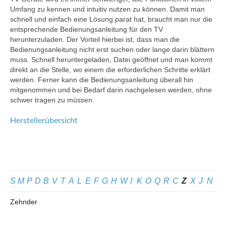
Umfang zu kennen und intuitiv nutzen zu können. Damit man
schnell und einfach eine Lösung parat hat, braucht man nur die
entsprechende Bedienungsanleitung für den TV
herunterzuladen. Der Vorteil hierbei ist, dass man die
Bedienungsanleitung nicht erst suchen oder lange darin blättern
muss. Schnell heruntergeladen, Datei geöffnet und man kommt
direkt an die Stelle, wo einem die erforderlichen Schritte erklärt
werden. Ferner kann die Bedienungsanleitung überall hin
mitgenommen und bei Bedarf darin nachgelesen werden, ohne
schwer tragen zu müssen.
Herstellerübersicht
S
M
P
D
B
V
T
A
L
E
F
G
H
W
I
K
O
Q
R
C
Z
X
J
N
Zehnder