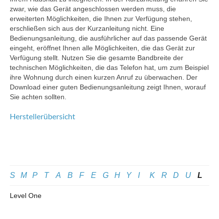
zwar, wie das Gerät angeschlossen werden muss, die
erweiterten Möglichkeiten, die Ihnen zur Verfügung stehen,
erschließen sich aus der Kurzanleitung nicht. Eine
Bedienungsanleitung, die ausführlicher auf das passende Gerät
eingeht, eröffnet Ihnen alle Möglichkeiten, die das Gerät zur
Verfügung stellt. Nutzen Sie die gesamte Bandbreite der
technischen Möglichkeiten, die das Telefon hat, um zum Beispiel
ihre Wohnung durch einen kurzen Anruf zu überwachen. Der
Download einer guten Bedienungsanleitung zeigt Ihnen, worauf
Sie achten sollten.
Herstellerübersicht
S
M
P
T
A
B
F
E
G
H
Y
I
K
R
D
U
L
Level One