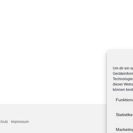
Um dir ein o
Geräteinfor
Technologien
dieser Websi
können best
Funktion
Statistik
chutz
Impressum
Marketin