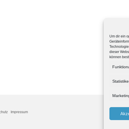
Um dir ein o
Geräteinfor
Technologien
dieser Websi
können best
Funktion
Statistik
Marketin
chutz
Impressum
Akze