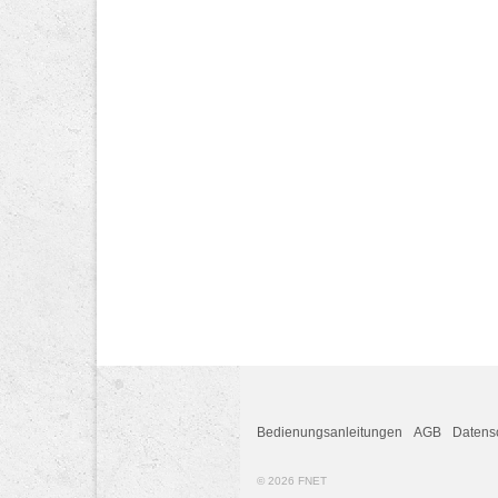
Bedienungsanleitungen
AGB
Datens
© 2026 FNET