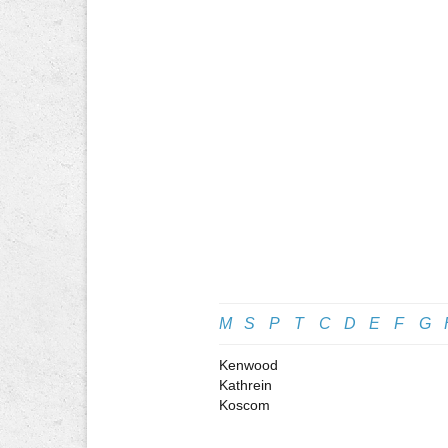
M
S
P
T
C
D
E
F
G
Kenwood
Kathrein
Koscom