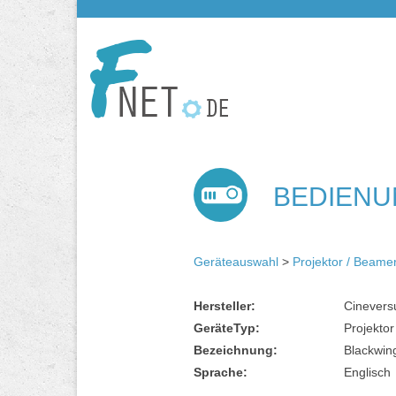
BEDIENUN
Geräteauswahl
>
Projektor / Beame
Hersteller:
Cinever
GeräteTyp:
Projekto
Bezeichnung:
Blackwin
Sprache:
Englisch