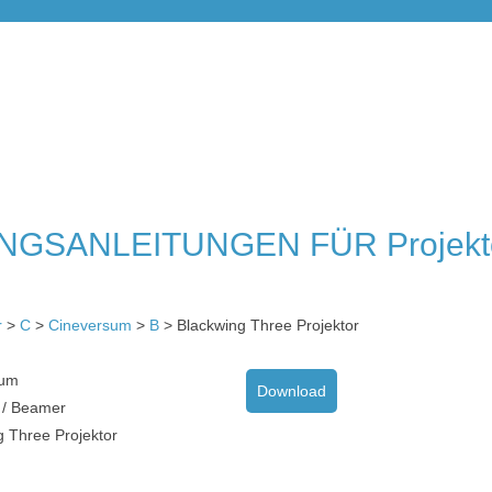
GSANLEITUNGEN FÜR Projekto
r
>
C
>
Cineversum
>
B
> Blackwing Three Projektor
sum
Download
r / Beamer
g Three Projektor