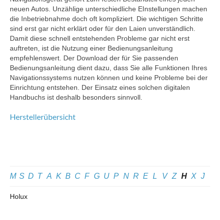
neuen Autos. Unzählige unterschiedliche EInstellungen machen
die Inbetriebnahme doch oft kompliziert. Die wichtigen Schritte
sind erst gar nicht erklärt oder für den Laien unverständlich.
Damit diese schnell entstehenden Probleme gar nicht erst
auftreten, ist die Nutzung einer Bedienungsanleitung
empfehlenswert. Der Download der für Sie passenden
Bedienungsanleitung dient dazu, dass Sie alle Funktionen Ihres
Navigationssystems nutzen können und keine Probleme bei der
Einrichtung entstehen. Der Einsatz eines solchen digitalen
Handbuchs ist deshalb besonders sinnvoll.
Herstellerübersicht
M
S
D
T
A
K
B
C
F
G
U
P
N
R
E
L
V
Z
H
X
J
Holux