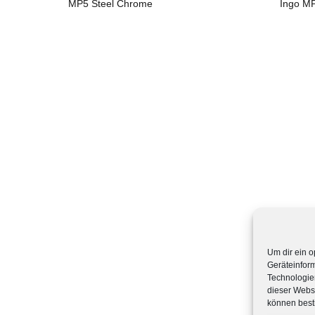
MP5 Steel Chrome
Ingo M
Um dir ein o
Geräteinfor
Technologien
dieser Websi
können best