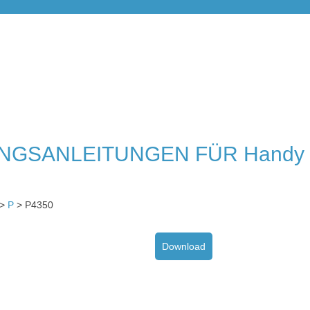
NGSANLEITUNGEN FÜR Handy
>
P
> P4350
Download