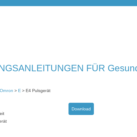
NGSANLEITUNGEN FÜR Gesund
Omron
>
E
> E4 Pulsgerät
Download
it
erät