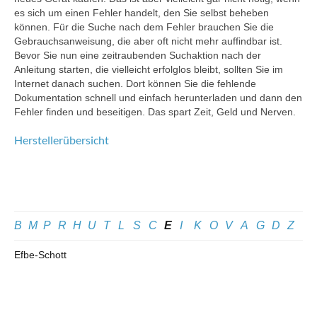
es sich um einen Fehler handelt, den Sie selbst beheben
können. Für die Suche nach dem Fehler brauchen Sie die
Gebrauchsanweisung, die aber oft nicht mehr auffindbar ist.
Bevor Sie nun eine zeitraubenden Suchaktion nach der
Anleitung starten, die vielleicht erfolglos bleibt, sollten Sie im
Internet danach suchen. Dort können Sie die fehlende
Dokumentation schnell und einfach herunterladen und dann den
Fehler finden und beseitigen. Das spart Zeit, Geld und Nerven.
Herstellerübersicht
B
M
P
R
H
U
T
L
S
C
E
I
K
O
V
A
G
D
Z
Efbe-Schott