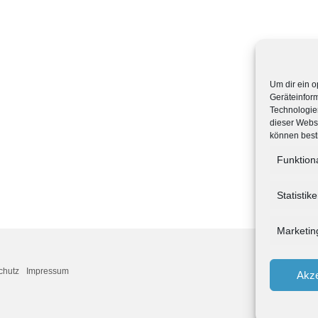
Um dir ein o
Geräteinfor
Technologien
dieser Websi
können best
Funktion
Statistik
Marketin
chutz
Impressum
Akze