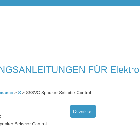
GSANLEITUNGEN FÜR Elektro
onance
>
S
> SS6VC Speaker Selector Control
Download
k
eaker Selector Control