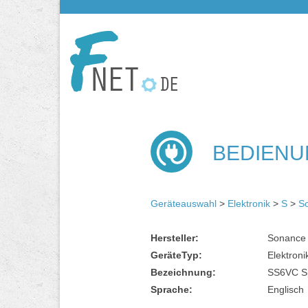
BEDIENUN
Geräteauswahl
>
Elektronik
>
S
>
S
Hersteller:
Sonance
GeräteTyp:
Elektroni
Bezeichnung:
SS6VC Sp
Sprache:
Englisch