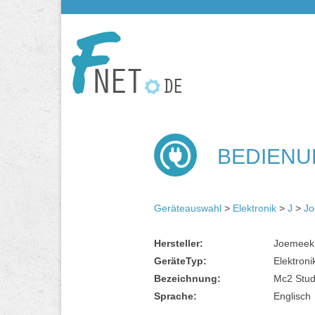
BEDIENUN
Geräteauswahl
>
Elektronik
>
J
>
J
Hersteller:
Joemeek
GeräteTyp:
Elektroni
Bezeichnung:
Mc2 Stud
Sprache:
Englisch