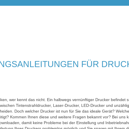
NGSANLEITUNGEN FÜR DRUC
en, wer kennt das nicht. Ein halbwegs vernünftiger Drucker befindet si
wischen Tintenstrahldrucker, Laser-Drucker, LED-Drucker und unzählig
cheiden. Doch welcher Drucker ist nun für Sie das ideale Gerät? Welche
ötigt? Kommen Ihnen diese und weitere Fragen bekannt vor? Bei uns 
downloaden, damit keine Probleme bei der Einstellung und Inbetriebnah
Wartung Ihres Druckers problemlos möglich und Sie sparen mit Ihrem di