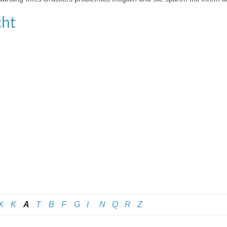
cht
X
K
A
T
B
F
G
I
N
Q
R
Z