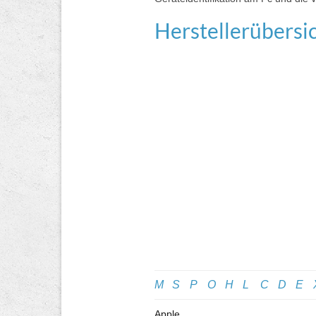
Herstellerübersi
M
S
P
O
H
L
C
D
E
Apple