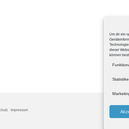
Um dir ein o
Geräteinfor
Technologien
dieser Websi
können best
Funktion
Statistik
Marketin
chutz
Impressum
Akze