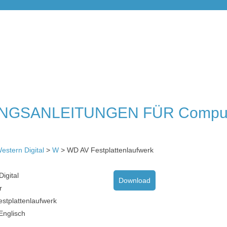
NGSANLEITUNGEN FÜR Compu
estern Digital
>
W
> WD AV Festplattenlaufwerk
igital
Download
r
stplattenlaufwerk
Englisch