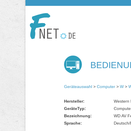
BEDIENU
Geräteauswahl
>
Computer
>
W
>
W
Hersteller:
Western D
GeräteTyp:
Compute
Bezeichnung:
WD AV Fe
Sprache:
Deutsch/