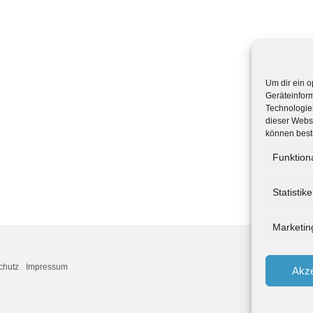
Um dir ein o
Geräteinfor
Technologien
dieser Websi
können best
Funktion
Statistik
Marketin
chutz
Impressum
Akze