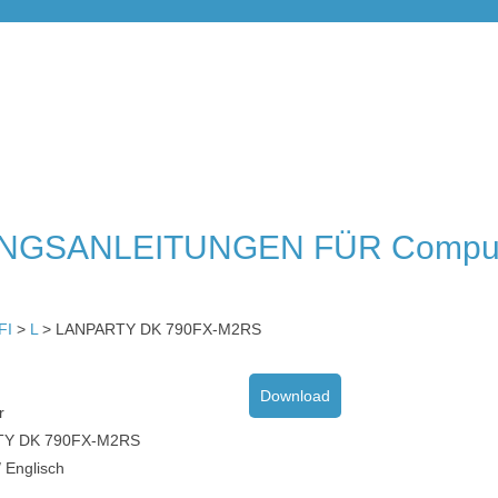
NGSANLEITUNGEN FÜR Compu
FI
>
L
> LANPARTY DK 790FX-M2RS
Download
r
Y DK 790FX-M2RS
 Englisch