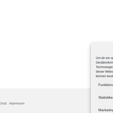
Um dir ein o
Geräteinfor
Technologien
dieser Websi
können best
Funktion
Statistik
chutz
Impressum
Marketin