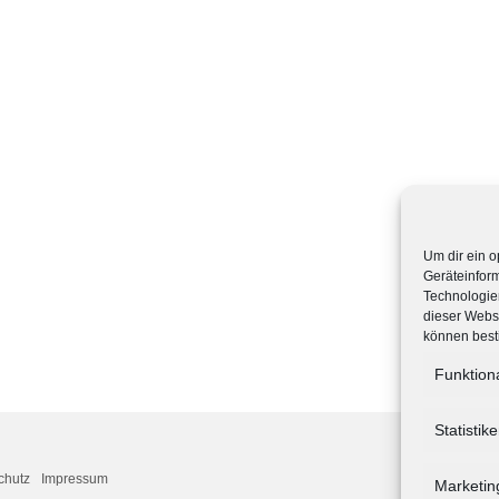
Um dir ein o
Geräteinfor
Technologien
dieser Websi
können best
Funktion
Statistik
chutz
Impressum
Marketin