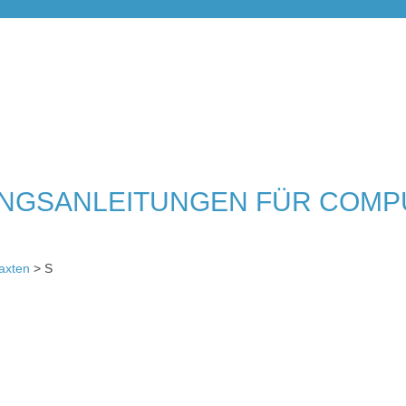
NGSANLEITUNGEN FÜR COMP
axten
> S