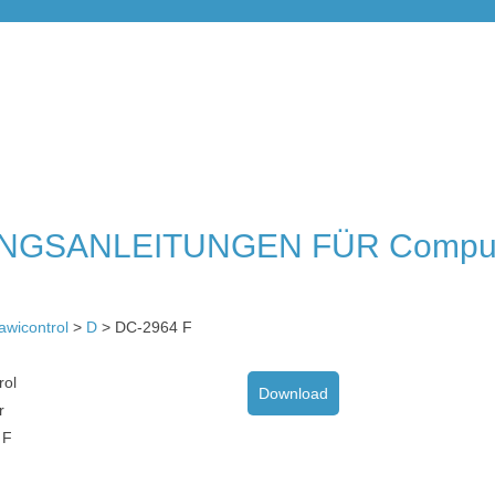
NGSANLEITUNGEN FÜR Compu
awicontrol
>
D
> DC-2964 F
rol
Download
r
 F