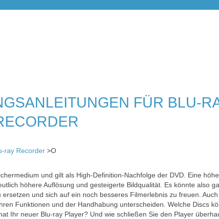
GSANLEITUNGEN FÜR BLU-RA
 RECORDER
lu-ray Recorder
>O
Speichermedium und gilt als High-Definition-Nachfolge der DVD. Eine hö
eutlich höhere Auflösung und gesteigerte Bildqualität. Es könnte also g
u ersetzen und sich auf ein noch besseres Filmerlebnis zu freuen. Auch 
n ihren Funktionen und der Handhabung unterscheiden. Welche Discs k
t Ihr neuer Blu-ray Player? Und wie schließen Sie den Player überha