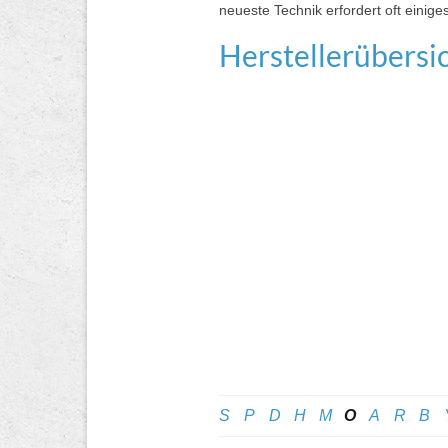
neueste Technik erfordert oft einige
Herstellerübersi
S
P
D
H
M
O
A
R
B