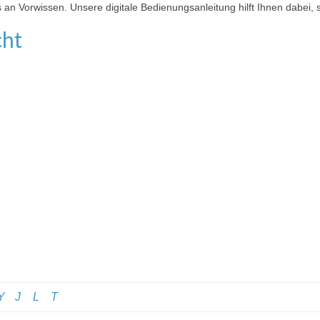
s an Vorwissen. Unsere digitale Bedienungsanleitung hilft Ihnen dabei, s
cht
Y
J
L
T